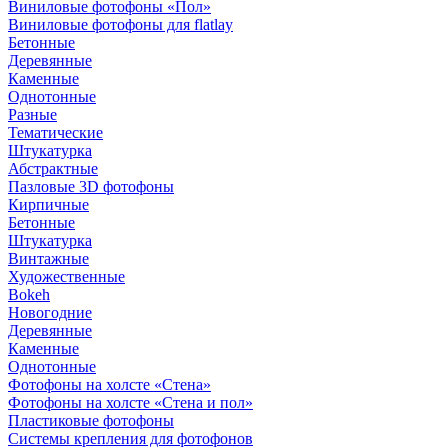
Виниловые фотофоны «Пол»
Виниловые фотофоны для flatlay
Бетонные
Деревянные
Каменные
Однотонные
Разные
Тематические
Штукатурка
Абстрактные
Пазловые 3D фотофоны
Кирпичные
Бетонные
Штукатурка
Винтажные
Художественные
Bokeh
Новогодние
Деревянные
Каменные
Однотонные
Фотофоны на холсте «Стена»
Фотофоны на холсте «Стена и пол»
Пластиковые фотофоны
Системы крепления для фотофонов