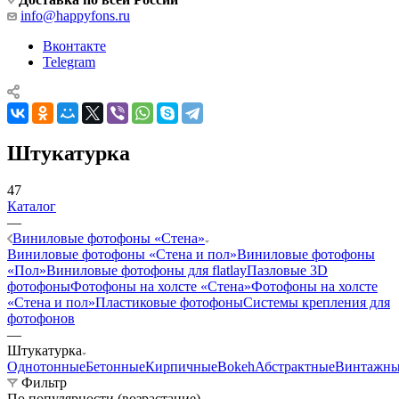
info@happyfons.ru
Вконтакте
Telegram
Штукатурка
47
Каталог
—
Виниловые фотофоны «Стена»
Виниловые фотофоны «Стена и пол»
Виниловые фотофоны
«Пол»
Виниловые фотофоны для flatlay
Пазловые 3D
фотофоны
Фотофоны на холсте «Стена»
Фотофоны на холсте
«Стена и пол»
Пластиковые фотофоны
Системы крепления для
фотофонов
—
Штукатурка
Однотонные
Бетонные
Кирпичные
Bokeh
Абстрактные
Винтажны
Фильтр
По популярности (возрастание)