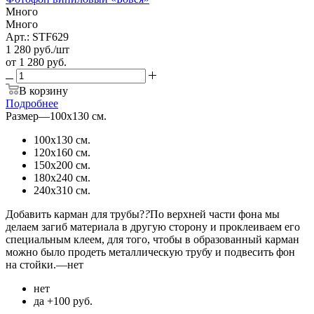
Много
Много
Арт.: STF629
1 280
руб.
/шт
от
1 280 руб.
В корзину
Подробнее
Размер
—
100х130 см.
100х130 см.
120х160 см.
150х200 см.
180х240 см.
240х310 см.
Добавить карман для трубы?
?
По верхней части фона мы
делаем загиб материала в другую сторону и проклеиваем его
специальным клеем, для того, чтобы в образованный карман
можно было продеть металлическую трубу и подвесить фон
на стойки.
—
нет
нет
да +100 руб.