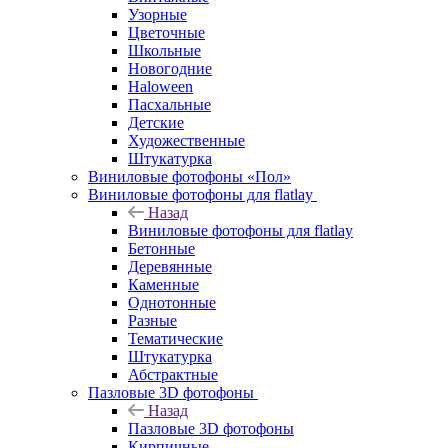
Узорные
Цветочные
Школьные
Новогодние
Haloween
Пасхальные
Детские
Художественные
Штукатурка
Виниловые фотофоны «Пол»
Виниловые фотофоны для flatlay
Назад
Виниловые фотофоны для flatlay
Бетонные
Деревянные
Каменные
Однотонные
Разные
Тематические
Штукатурка
Абстрактные
Пазловые 3D фотофоны
Назад
Пазловые 3D фотофоны
Кирпичные