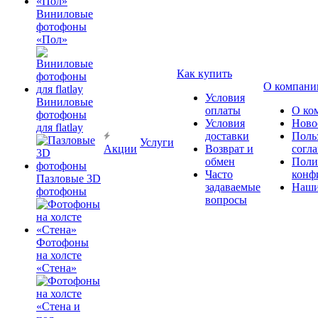
Виниловые
фотофоны
«Пол»
Как купить
О компани
Условия
Виниловые
оплаты
О ко
фотофоны
Условия
Ново
для flatlay
доставки
Поль
Услуги
Акции
Возврат и
согл
обмен
Поли
Часто
конф
Пазловые 3D
задаваемые
Наши
фотофоны
вопросы
Фотофоны
на холсте
«Стена»