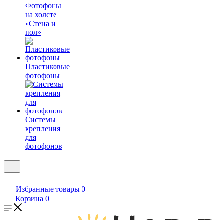
Фотофоны
на холсте
«Стена и
пол»
Пластиковые
фотофоны
Системы
крепления
для
фотофонов
Избранные товары
0
Корзина
0