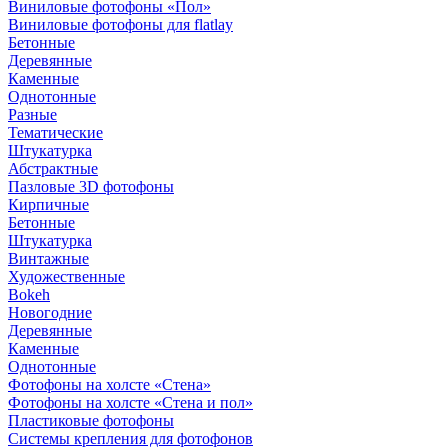
Виниловые фотофоны «Пол»
Виниловые фотофоны для flatlay
Бетонные
Деревянные
Каменные
Однотонные
Разные
Тематические
Штукатурка
Абстрактные
Пазловые 3D фотофоны
Кирпичные
Бетонные
Штукатурка
Винтажные
Художественные
Bokeh
Новогодние
Деревянные
Каменные
Однотонные
Фотофоны на холсте «Стена»
Фотофоны на холсте «Стена и пол»
Пластиковые фотофоны
Системы крепления для фотофонов