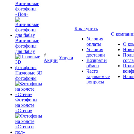
Виниловые
фотофоны
«Пол»
Как купить
О компани
Условия
Виниловые
оплаты
О ко
фотофоны
Условия
Ново
для flatlay
доставки
Поль
Услуги
Акции
Возврат и
согл
обмен
Поли
Часто
конф
Пазловые 3D
задаваемые
Наши
фотофоны
вопросы
Фотофоны
на холсте
«Стена»