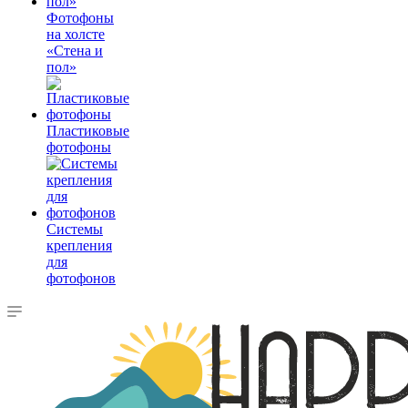
Фотофоны
на холсте
«Стена и
пол»
Пластиковые
фотофоны
Системы
крепления
для
фотофонов